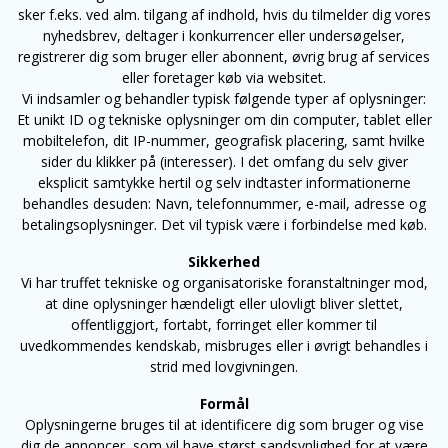
sker f.eks. ved alm. tilgang af indhold, hvis du tilmelder dig vores
nyhedsbrev, deltager i konkurrencer eller undersøgelser,
registrerer dig som bruger eller abonnent, øvrig brug af services
eller foretager køb via websitet.
Vi indsamler og behandler typisk følgende typer af oplysninger:
Et unikt ID og tekniske oplysninger om din computer, tablet eller
mobiltelefon, dit IP-nummer, geografisk placering, samt hvilke
sider du klikker på (interesser). I det omfang du selv giver
eksplicit samtykke hertil og selv indtaster informationerne
behandles desuden: Navn, telefonnummer, e-mail, adresse og
betalingsoplysninger. Det vil typisk være i forbindelse med køb.
Sikkerhed
Vi har truffet tekniske og organisatoriske foranstaltninger mod,
at dine oplysninger hændeligt eller ulovligt bliver slettet,
offentliggjort, fortabt, forringet eller kommer til
uvedkommendes kendskab, misbruges eller i øvrigt behandles i
strid med lovgivningen.
Formål
Oplysningerne bruges til at identificere dig som bruger og vise
dig de annoncer, som vil have størst sandsynlighed for at være