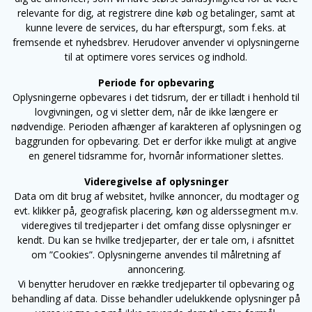
relevante for dig, at registrere dine køb og betalinger, samt at
kunne levere de services, du har efterspurgt, som f.eks. at
fremsende et nyhedsbrev. Herudover anvender vi oplysningerne
til at optimere vores services og indhold.
Periode for opbevaring
Oplysningerne opbevares i det tidsrum, der er tilladt i henhold til
lovgivningen, og vi sletter dem, når de ikke længere er
nødvendige. Perioden afhænger af karakteren af oplysningen og
baggrunden for opbevaring. Det er derfor ikke muligt at angive
en generel tidsramme for, hvornår informationer slettes.
Videregivelse af oplysninger
Data om dit brug af websitet, hvilke annoncer, du modtager og
evt. klikker på, geografisk placering, køn og alderssegment m.v.
videregives til tredjeparter i det omfang disse oplysninger er
kendt. Du kan se hvilke tredjeparter, der er tale om, i afsnittet
om ”Cookies”. Oplysningerne anvendes til målretning af
annoncering.
Vi benytter herudover en række tredjeparter til opbevaring og
behandling af data. Disse behandler udelukkende oplysninger på