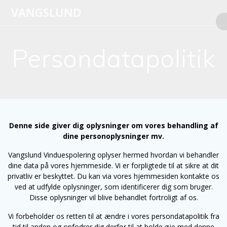
Skip
VANGSLUND
to
content
Persondatapolitik
Denne side giver dig oplysninger om vores behandling af
dine personoplysninger mv.
Vangslund Vinduespolering oplyser hermed hvordan vi behandler
dine data på vores hjemmeside. Vi er forpligtede til at sikre at dit
privatliv er beskyttet. Du kan via vores hjemmesiden kontakte os
ved at udfylde oplysninger, som identificerer dig som bruger.
Disse oplysninger vil blive behandlet fortroligt af os.
Vi forbeholder os retten til at ændre i vores persondatapolitik fra
tid til anden og opfodrer dig derfor til at holde øje med denne